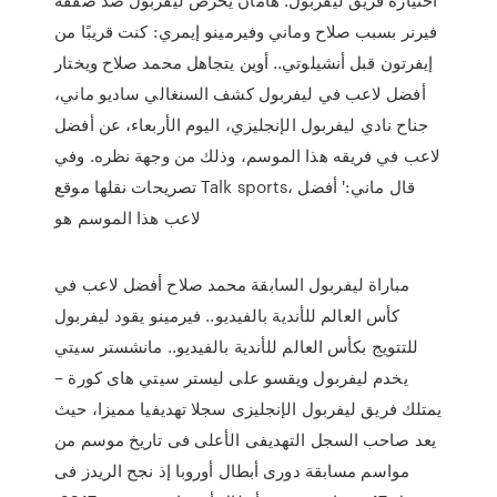
فيرنر بسبب صلاح وماني وفيرمينو إيمري: كنت قريبًا من
إيفرتون قبل أنشيلوتي.. أوين يتجاهل محمد صلاح ويختار
أفضل لاعب في ليفربول كشف السنغالي ساديو ماني،
جناح نادي ليفربول الإنجليزي، اليوم الأربعاء، عن أفضل
لاعب في فريقه هذا الموسم، وذلك من وجهة نظره. وفي
تصريحات نقلها موقع Talk sports، قال ماني:' أفضل
لاعب هذا الموسم هو
مباراة ليفربول السابقة محمد صلاح أفضل لاعب في
كأس العالم للأندية بالفيديو.. فيرمينو يقود ليفربول
للتتويج بكأس العالم للأندية بالفيديو.. مانشستر سيتي
يخدم ليفربول ويقسو على ليستر سيتي هاى كورة –
يمتلك فريق ليفربول الإنجليزى سجلا تهديفيا مميزا، حيث
يعد صاحب السجل التهديفى الأعلى فى تاريخ موسم من
مواسم مسابقة دورى أبطال أوروبا إذ نجح الريدز فى