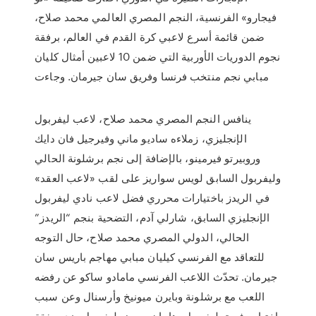
فيجارو» الفرنسية، النجم المصري العالمي محمد صلاح،
ضمن قائمة أسرع لاعبي كرة القدم في العالم، برفقة
نجوم الدوريات الأوربية التي ضمن 10 لاعبين أمثال كليان
مبابي نجم منتخب فرنسا وفريق سان جيرمان. وجاءت
ينافس النجم المصري محمد صلاح، لاعب ليفربول
الإنجليزي، زملاءه ساديو ماني وفيرجيل فان دايك
وروبيرتو فيرمينو، بالإضافة إلى نجم برشلونة الحالي
وليفربول السابق لويس سواريز على لقب «لاعب العقد»
في الريدز باختيارات محرري فضل لاعب نادي ليفربول
الإنجليزي السابق، شارلي آدم، التضحية بنجم “الريدز”
الحالي، الدولي المصري محمد صلاح، حال التوجه
للتعاقد مع الفرنسي كيليان مبابي مهاجم باريس سان
جيرمان. تحدّث اللاعب الفرنسي مامادو ساكو عن رفضه
اللعب مع برشلونة وبايرن ميونيخ وأرسنال وعن سبب
اختياره فريق ليفربول. هامان يحرض ليفربول ضد صفقة