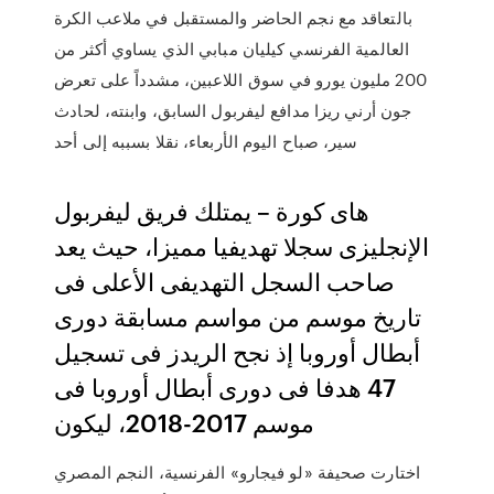
بالتعاقد مع نجم الحاضر والمستقبل في ملاعب الكرة
العالمية الفرنسي كيليان مبابي الذي يساوي أكثر من
200 مليون يورو في سوق اللاعبين، مشدداً على تعرض
جون أرني ريزا مدافع ليفربول السابق، وابنته، لحادث
سير، صباح اليوم الأربعاء، نقلا بسببه إلى أحد
هاى كورة – يمتلك فريق ليفربول
الإنجليزى سجلا تهديفيا مميزا، حيث يعد
صاحب السجل التهديفى الأعلى فى
تاريخ موسم من مواسم مسابقة دورى
أبطال أوروبا إذ نجح الريدز فى تسجيل
47 هدفا فى دورى أبطال أوروبا فى
موسم 2017-2018، ليكون
اختارت صحيفة «لو فيجارو» الفرنسية، النجم المصري