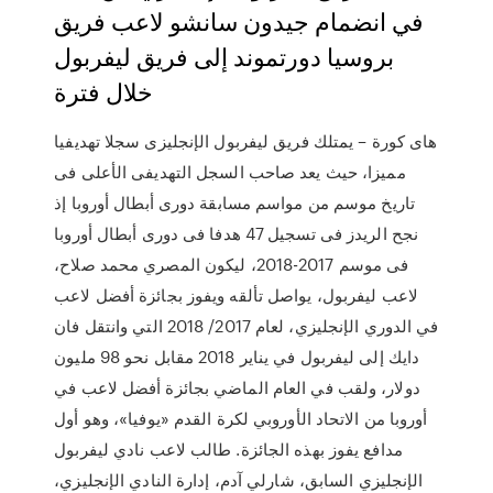
في انضمام جيدون سانشو لاعب فريق
بروسيا دورتموند إلى فريق ليفربول
خلال فترة
هاى كورة – يمتلك فريق ليفربول الإنجليزى سجلا تهديفيا
مميزا، حيث يعد صاحب السجل التهديفى الأعلى فى
تاريخ موسم من مواسم مسابقة دورى أبطال أوروبا إذ
نجح الريدز فى تسجيل 47 هدفا فى دورى أبطال أوروبا
فى موسم 2017-2018، ليكون المصري محمد صلاح،
لاعب ليفربول، يواصل تألقه ويفوز بجائزة أفضل لاعب
في الدوري الإنجليزي، لعام 2017/ 2018 التي وانتقل فان
دايك إلى ليفربول في يناير 2018 مقابل نحو 98 مليون
دولار، ولقب في العام الماضي بجائزة أفضل لاعب في
أوروبا من الاتحاد الأوروبي لكرة القدم «يوفيا»، وهو أول
مدافع يفوز بهذه الجائزة. طالب لاعب نادي ليفربول
الإنجليزي السابق، شارلي آدم، إدارة النادي الإنجليزي،