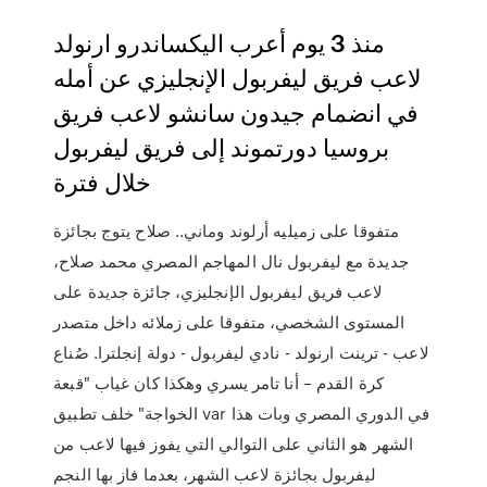
منذ 3 يوم أعرب اليكساندرو ارنولد
لاعب فريق ليفربول الإنجليزي عن أمله
في انضمام جيدون سانشو لاعب فريق
بروسيا دورتموند إلى فريق ليفربول
خلال فترة
متفوقا على زميليه أرلوند وماني.. صلاح يتوج بجائزة
جديدة مع ليفربول نال المهاجم المصري محمد صلاح،
لاعب فريق ليفربول الإنجليزي، جائزة جديدة على
المستوى الشخصي، متفوقا على زملائه داخل متصدر
لاعب - ترينت ارنولد - نادي ليفربول - دولة إنجلترا. صُناع
كرة القدم – أنا تامر يسري وهكذا كان غياب "قبعة
الخواجة" خلف تطبيق var في الدوري المصري وبات هذا
الشهر هو الثاني على التوالي التي يفوز فيها لاعب من
ليفربول بجائزة لاعب الشهر، بعدما فاز بها النجم