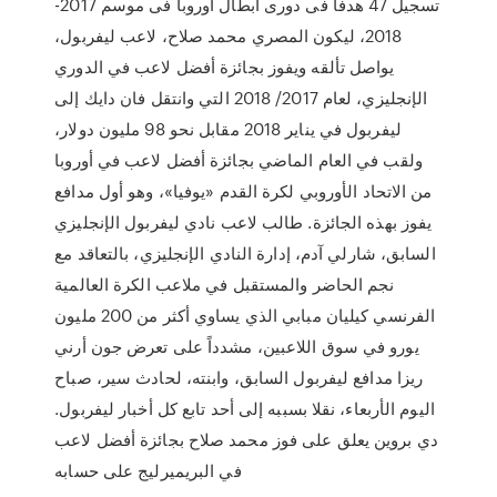
تسجيل 47 هدفا فى دورى أبطال أوروبا فى موسم 2017-
2018، ليكون المصري محمد صلاح، لاعب ليفربول،
يواصل تألقه ويفوز بجائزة أفضل لاعب في الدوري
الإنجليزي، لعام 2017/ 2018 التي وانتقل فان دايك إلى
ليفربول في يناير 2018 مقابل نحو 98 مليون دولار،
ولقب في العام الماضي بجائزة أفضل لاعب في أوروبا
من الاتحاد الأوروبي لكرة القدم «يوفيا»، وهو أول مدافع
يفوز بهذه الجائزة. طالب لاعب نادي ليفربول الإنجليزي
السابق، شارلي آدم، إدارة النادي الإنجليزي، بالتعاقد مع
نجم الحاضر والمستقبل في ملاعب الكرة العالمية
الفرنسي كيليان مبابي الذي يساوي أكثر من 200 مليون
يورو في سوق اللاعبين، مشدداً على تعرض جون أرني
ريزا مدافع ليفربول السابق، وابنته، لحادث سير، صباح
اليوم الأربعاء، نقلا بسببه إلى أحد تابع كل أخبار ليفربول.
دي بروين يعلق على فوز محمد صلاح بجائزة أفضل لاعب
في البريميرليج على حسابه