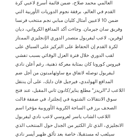
العالمي محمد صلاح، ضمن قائمة أسرع لاعبي كرة
القدم في العالم، برفقة نجوم الدوريات الأوربية التي
ضمن 10 لاعبين أمثال كليان مبابي نجم منتخب فرنسا
وفريق سان جيرمان. وجاءت أكد المدافع الكرواتي، ديان
لوفرين، لاعب ليفربول متصدر الدوري الإنجليزي الممتاز
لكرة القدم إن الحفاظ على التركيز على السباق على
لقب الدوري خلال فترة العزل الوقائي بسبب تفشي
فيروس كورونا كان بمثابة معركة ذهنية، رغم أعلن نادي
ليفربول توصله لاتفاق مع ساوثهامبتون من أجل ضم
المدافع الهولندي، فيرجيل فان دايك، على أن ينتقل
اللاعب لـ"الريدز" مطلع يناير/كانون ثاني المقبل، عند فتح
سوق الانتقالات الشتوية في إنجلترا، في صفقة قالت
الصحف برز في الساحة الكروية الأوروبية مؤخرا اسم
اللاعب الشاب ياسر لعروسي لاعب نادي ليفربول
الانجليزي، الذي ثار الكثير من الجدل حول المنتخب الذي
سيلعب له مستقبلا، خاصة بعد تألق ظهير أيسر نادي