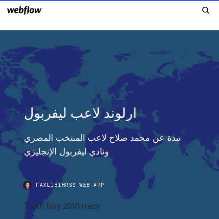
ارلوند لاعب ليفربول
نبذة عن محمد صلاح لاعب المنتخب المصري
ونادي ليفربول الإنجليزي
FAXLIBIHRSS.WEB.APP
Tooth fairy 2010 tracy