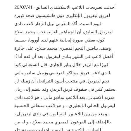
26/07/41 · أحدثت تصريحات اللاعب الاسكتلندي السابق
لفريق ليفربول الإنكليزي دون هاتشيسون ضجة كبيرة
اليوم السبت. أكد المغربي نبيل الزهار لاعب نادي
ليفربول السابق، أن الجماهير العربية تحب محمد صلاح
كونه يعطي صورة إيجابية عنهم لدى أوروبا، حسبما
وصف. ينافس النجم المصري محمد صلاح، على جائزة
أفضل لاعب في الشهر بنادي ليفربول، بعد أن قدم أداءًا
كبيرًا مع الريدز خلال يناير الجاري. قال السنغالي كيتا
بالدي لاعب فريق موناكو الفرنسي وزميل ساديو ماني
نجم ليفربول في منتخب أسود التيرانجا، أن زميله لن
يستمر كثير في صفوف فريق الريدز، وقد ينضم إلى ريال
مدريد الاسباني. يعد اللاعب ساديو ماني ، هو لاعب نادي
ليفربول الحالي الإنجليزي ، و هو لاعب سنغالي الجنسية
، و يعد من بين اللاعبين المسلمين في نادي ليفربول ،
بالإضافة إلى الفرعون المصري محمد صلاح ، و له من
الإنجازات الكثيرة في الدوري اختارت صحيفة «لو